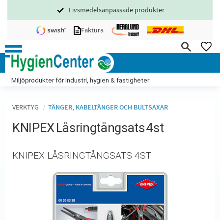
Livsmedelsanpassade produkter
Meny
Faktura
FA
Miljöprodukter för industri, hygien & fastigheter
VERKTYG
TÄNGER, KABELTÄNGER OCH BULTSAXAR
KNIPEX Låsringtångsats 4st
KNIPEX LÅSRINGTÅNGSATS 4ST