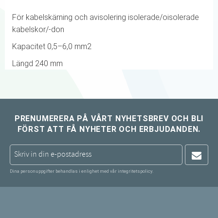
För kabelskärning och avisolering isolerade/oisolerade
kabelskor/-don
Kapacitet 0,5–6,0 mm2
Längd 240 mm
PRENUMERERA PÅ VÅRT NYHETSBREV OCH BLI
FÖRST ATT FÅ NYHETER OCH ERBJUDANDEN.
Dina personuppgifter behandlas i enlighet med vår
integritetspolicy
.