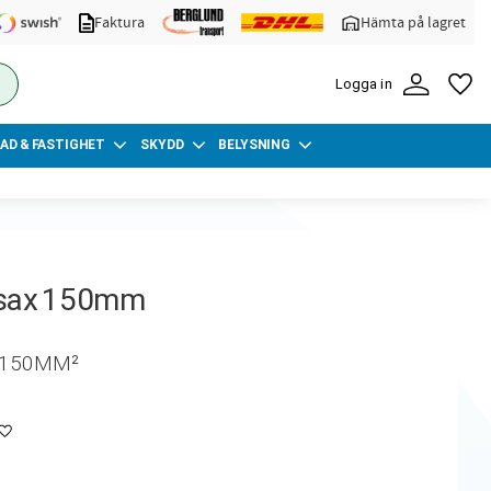
Faktura
Hämta på lagret
FA
Logga in
AD & FASTIGHET
SKYDD
BELYSNING
lsax 150mm
 150MM²
Lägg till i favoriter