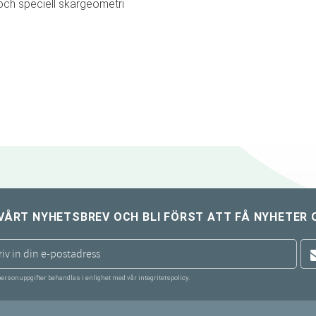
och speciell skärgeometri
VÅRT NYHETSBREV OCH BLI FÖRST ATT FÅ NYHETER 
personuppgifter behandlas i enlighet med vår
integritetspolicy
.