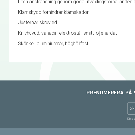
Liten ansträngning genom goda utväxlingsförhållanden 
Klämskydd förhindrar klämskador
Justerbar skruvled
Knivhuvud: vanadin-elektrostål, smitt, oljehärdat
Skänkel: aluminiumrör, höghållfast
PRENUMERERA PÅ 
Dina 