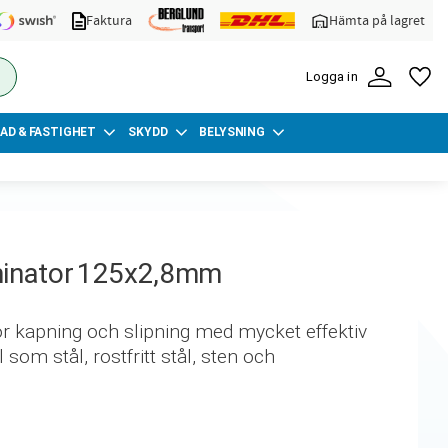
Faktura
Hämta på lagret
FA
Logga in
AD & FASTIGHET
SKYDD
BELYSNING
minator 125x2,8mm
r kapning och slipning med mycket effektiv
 som stål, rostfritt stål, sten och