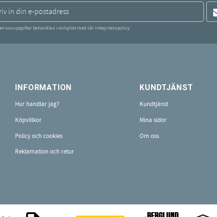
personuppgifter behandlas i enlighet med vår
integritetspolicy
.
INFORMATION
KUNDTJÄNST
Hur handlar jag?
Kundtjänst
Köpvillkor
Mina sidor
Policy och cookies
Om oss
Reklamation och retur