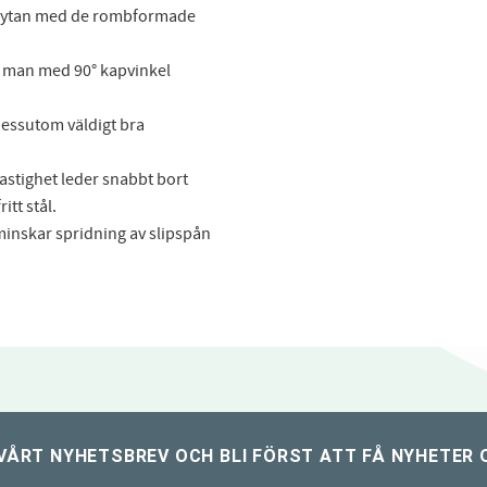
ch ytan med de rombformade
ar man med 90° kapvinkel
dessutom väldigt bra
astighet leder snabbt bort
ritt stål.
minskar spridning av slipspån
VÅRT NYHETSBREV OCH BLI FÖRST ATT FÅ NYHETER 