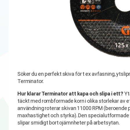
Söker du en perfekt skiva för t ex avfasning, ytsl
Terminator.
Hur klarar Terminator att kapa och slipa i ett?
Yt
täckt med rombformade korn i olika storlekar av ett
användning roterar skivan 11000 RPM (beroende
maxhastighet och styrka). Den specialutformade 
slipar smidigt bort ojämnheter på arbetsytan.