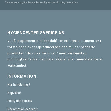
Dina personuppgifter behandlas i enlighet med vår
integritetspolicy
.
HYGIENCENTER SVERIGE AB
Vi på Hygiencenter tillhandahåller ett brett sortiment av i
första hand svenskproducerade och miljöanpassade
produkter. "Hos oss får ni råd" med vår kunskap
och högkvalitativa produkter skapar vi ett mervärde för er
verksamhet.
INFORMATION
Hur handlar jag?
Köpvillkor
Policy och cookies
Reklamation och retur