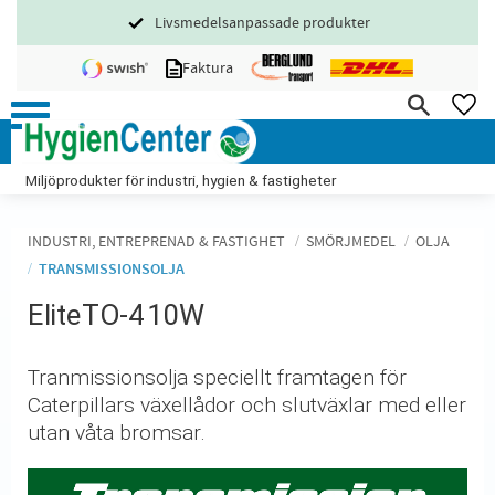
Livsmedelsanpassade produkter
Meny
Faktura
FA
Miljöprodukter för industri, hygien & fastigheter
INDUSTRI, ENTREPRENAD & FASTIGHET
SMÖRJMEDEL
OLJA
TRANSMISSIONSOLJA
Elite TO-4 10W
Tranmissionsolja speciellt framtagen för
Caterpillars växellådor och slutväxlar med eller
utan våta bromsar.