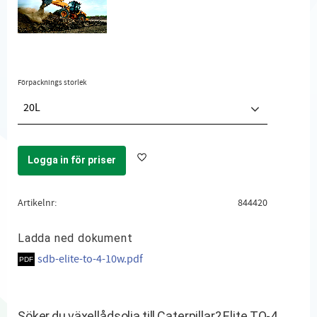
Förpacknings storlek
20L
Logga in för priser
Lägg till i favoriter
Artikelnr
844420
Ladda ned dokument
sdb-elite-to-4-10w.pdf
Söker du växellådsolja till Caterpillar? Elite TO-4