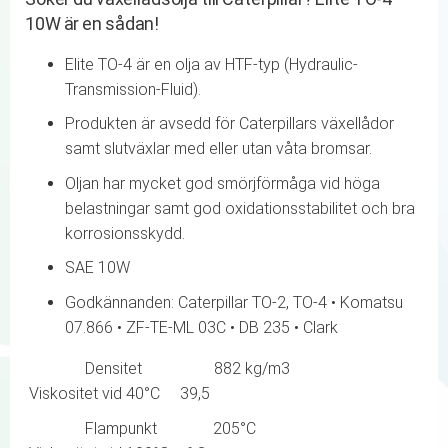
10W är en sådan!
Elite TO-4 är en olja av HTF-typ (Hydraulic-
Transmission-Fluid).
Produkten är avsedd för Caterpillars växellådor
samt slutväxlar med eller utan våta bromsar.
Oljan har mycket god smörjförmåga vid höga
belastningar samt god oxidationsstabilitet och bra
korrosionsskydd.
SAE 10W
Godkännanden: Caterpillar TO-2, TO-4 • Komatsu
07.866 • ZF-TE-ML 03C • DB 235 • Clark
Densitet 882 kg/m3
Viskositet vid 40°C 39,5
Flampunkt 205°C