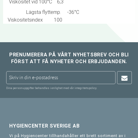
Viskositet vid 100°C 6,3
Lägsta flyttemp. -36°C
Viskositetsindex 100
PRENUMERERA PÅ VÅRT NYHETSBREV OCH BLI
FÖRST ATT FÅ NYHETER OCH ERBJUDANDEN.
Dina personuppgifter behandlas i enlighet med vår
integritetspolicy
.
HYGIENCENTER SVERIGE AB
Vi på Hygiencenter tillhandahåller ett brett sortiment av i