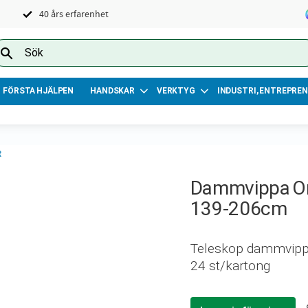
40 års erfarenhet
FÖRSTA HJÄLPEN
HANDSKAR
VERKTYG
INDUSTRI, ENTREPREN
R
Dammvippa On
139-206cm
Teleskop dammvippa
24 st/kartong