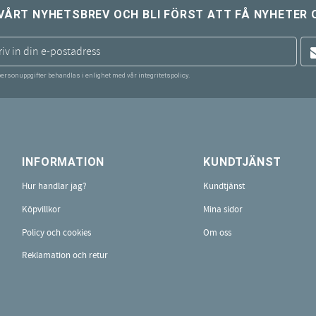
VÅRT NYHETSBREV OCH BLI FÖRST ATT FÅ NYHETER 
personuppgifter behandlas i enlighet med vår
integritetspolicy
.
INFORMATION
KUNDTJÄNST
Hur handlar jag?
Kundtjänst
Köpvillkor
Mina sidor
Policy och cookies
Om oss
Reklamation och retur