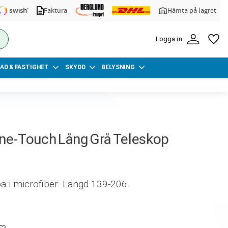
Faktura
Hämta på lagret
FA
Logga in
AD & FASTIGHET
SKYDD
BELYSNING
e-Touch Lång Grå Teleskop
 i microfiber. Längd 139-206.