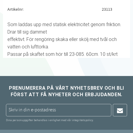
Artikelnr
23113
Som laddas upp med statisk elektricitet genom friktion.
Drar till sig dammet
effektivt. För rengöring skaka eller skölj med tvål och
vatten och lufttorka.
Passar på skaftet som hör till 23-085. 60cm. 10 st/krt
PRENUMERERA PÅ VÅRT NYHETSBREV OCH BLI
FÖRST ATT FÅ NYHETER OCH ERBJUDANDEN.
Dina personuppgifter behandlas i enlighet med vår
integritetspolicy
.