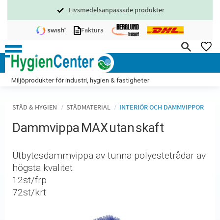
Livsmedelsanpassade produkter
Meny
Faktura
FA
Miljöprodukter för industri, hygien & fastigheter
STÄD & HYGIEN
STÄDMATERIAL
INTERIÖR OCH DAMMVIPPOR
Dammvippa MAX utan skaft
Utbytesdammvippa av tunna polyestetrådar av
högsta kvalitet
12st/frp
72st/krt