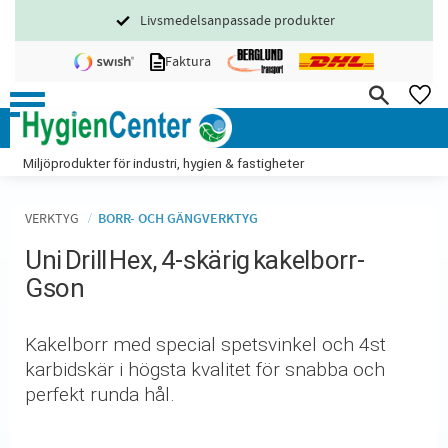
Livsmedelsanpassade produkter
Meny
Faktura
FA
Miljöprodukter för industri, hygien & fastigheter
VERKTYG
BORR- OCH GÄNGVERKTYG
Uni Drill Hex, 4-skärig kakelborr-
Gson
​Kakelborr med special spetsvinkel och 4st
karbidskär i högsta kvalitet för snabba och
perfekt runda hål.