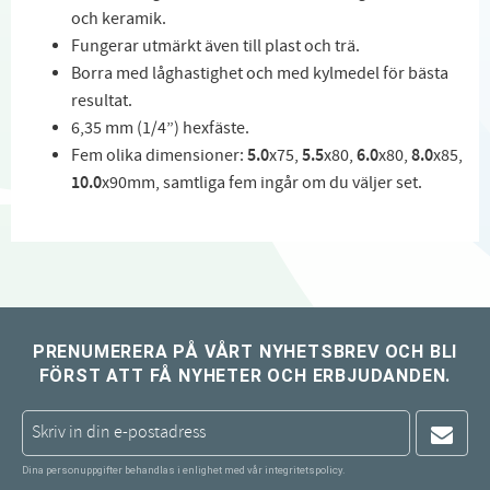
och keramik.
Fungerar utmärkt även till plast och trä.
Borra med låghastighet och med kylmedel för bästa
resultat.
6,35 mm (1/4”) hexfäste.
Fem olika dimensioner:
5.0
x75,
5.5
x80,
6.0
x80,
8.0
x85,
10.0
x90mm, samtliga fem ingår om du väljer set.
PRENUMERERA PÅ VÅRT NYHETSBREV OCH BLI
FÖRST ATT FÅ NYHETER OCH ERBJUDANDEN.
Dina personuppgifter behandlas i enlighet med vår
integritetspolicy
.