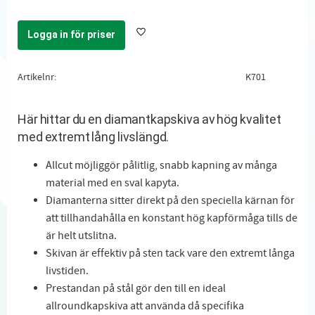
Logga in för priser
Lägg till i favoriter
Artikelnr
K701
Här hittar du en diamantkapskiva av hög kvalitet
med extremt lång livslängd.
Allcut möjliggör pålitlig, snabb kapning av många
material med en sval kapyta.
Diamanterna sitter direkt på den speciella kärnan för
att tillhandahålla en konstant hög kapförmåga tills de
är helt utslitna.
Skivan är effektiv på sten tack vare den extremt långa
livstiden.
Prestandan på stål gör den till en ideal
allroundkapskiva att använda då specifika