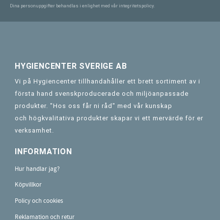
Dina personuppgifter behandlas i enlighet med vår
integritetspolicy
.
HYGIENCENTER SVERIGE AB
Vi på Hygiencenter tillhandahåller ett brett sortiment av i
första hand svenskproducerade och miljöanpassade
produkter. "Hos oss får ni råd" med vår kunskap
och högkvalitativa produkter skapar vi ett mervärde för er
verksamhet.
INFORMATION
Hur handlar jag?
Köpvillkor
Policy och cookies
Reklamation och retur