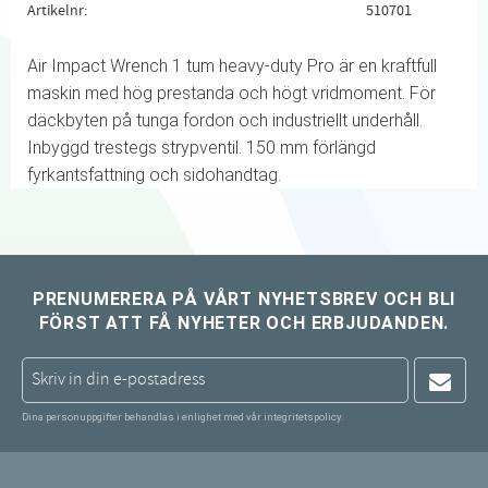
Artikelnr
510701
Air Impact Wrench 1 tum heavy-duty Pro är en kraftfull
maskin med hög prestanda och högt vridmoment. För
däckbyten på tunga fordon och industriellt underhåll.
Inbyggd trestegs strypventil. 150 mm förlängd
fyrkantsfattning och sidohandtag.
PRENUMERERA PÅ VÅRT NYHETSBREV OCH BLI
FÖRST ATT FÅ NYHETER OCH ERBJUDANDEN.
Dina personuppgifter behandlas i enlighet med vår
integritetspolicy
.