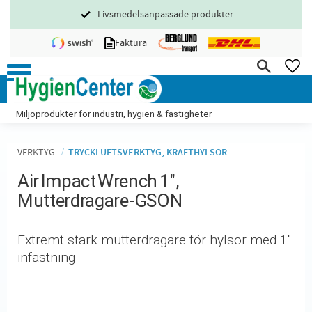
Livsmedelsanpassade produkter
Meny
Faktura
FA
Miljöprodukter för industri, hygien & fastigheter
VERKTYG
TRYCKLUFTSVERKTYG, KRAFTHYLSOR
Air Impact Wrench 1",
Mutterdragare-GSON
Extremt stark mutterdragare för hylsor med 1"
infästning