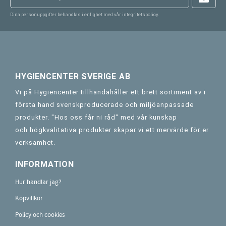
Dina personuppgifter behandlas i enlighet med vår
integritetspolicy
.
HYGIENCENTER SVERIGE AB
Vi på Hygiencenter tillhandahåller ett brett sortiment av i
första hand svenskproducerade och miljöanpassade
produkter. "Hos oss får ni råd" med vår kunskap
och högkvalitativa produkter skapar vi ett mervärde för er
verksamhet.
INFORMATION
Hur handlar jag?
Köpvillkor
Policy och cookies