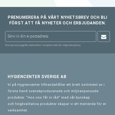
PRENUMERERA PÅ VÅRT NYHETSBREV OCH BLI
FÖRST ATT FÅ NYHETER OCH ERBJUDANDEN.
Dina personuppgifter behandlas i enlighet med vår
integritetspolicy
.
HYGIENCENTER SVERIGE AB
Vi på Hygiencenter tillhandahåller ett brett sortiment av i
första hand svenskproducerade och miljöanpassade
produkter. "Hos oss får ni råd" med vår kunskap
och högkvalitativa produkter skapar vi ett mervärde för er
verksamhet.