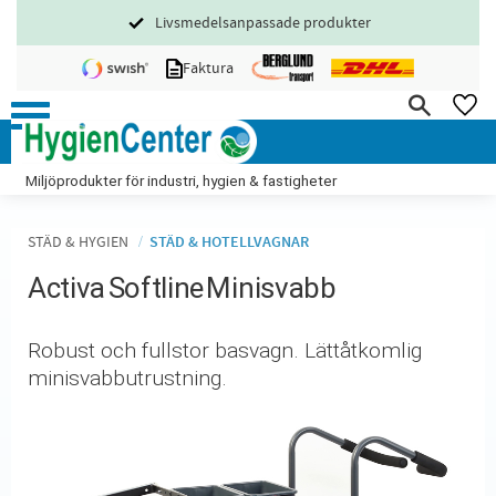
Livsmedelsanpassade produkter
Meny
Faktura
FA
Miljöprodukter för industri, hygien & fastigheter
STÄD & HYGIEN
STÄD & HOTELLVAGNAR
Activa Softline Minisvabb
​Robust och fullstor basvagn. Lättåtkomlig
minisvabbutrustning.