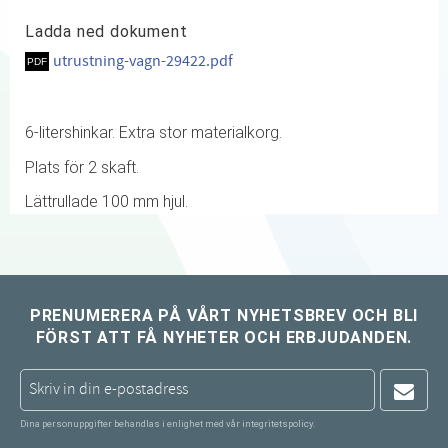
Ladda ned dokument
utrustning-vagn-29422.pdf
6-litershinkar. Extra stor materialkorg.
Plats för 2 skaft.
Lättrullade 100 mm hjul.
PRENUMERERA PÅ VÅRT NYHETSBREV OCH BLI
FÖRST ATT FÅ NYHETER OCH ERBJUDANDEN.
Dina personuppgifter behandlas i enlighet med vår
integritetspolicy
.