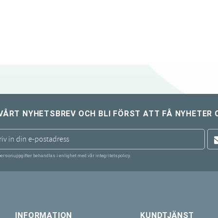
VÅRT NYHETSBREV OCH BLI FÖRST ATT FÅ NYHETER 
personuppgifter behandlas i enlighet med vår
integritetspolicy
.
INFORMATION
KUNDTJÄNST