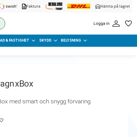
Faktura
Hämta på lagret
FA
Logga in
AD & FASTIGHET
SKYDD
BELYSNING
vagn xBox
Box med smart och snygg förvaring.
Lägg till i favoriter