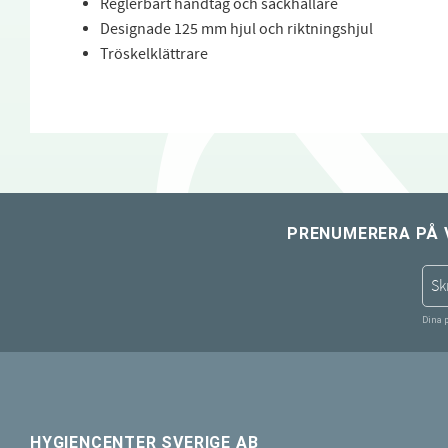
Reglerbart handtag och säckhållare
Designade 125 mm hjul och riktningshjul
Tröskelklättrare
PRENUMERERA PÅ 
Dina 
HYGIENCENTER SVERIGE AB