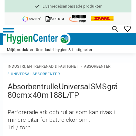
Livsmedelsanpassade produkter
Meny
Faktura
FA
Miljöprodukter för industri, hygien & fastigheter
INDUSTRI, ENTREPRENAD & FASTIGHET
ABSORBENTER
UNIVERSAL ABSORBENTER
Absorbentrulle Universal SMS grå
80cm x 40m 188L/FP
Perforerade ark och rullar som kan rivas i
mindre bitar för bättre ekonomi.
1rl / förp