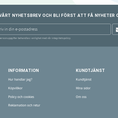
VÅRT NYHETSBREV OCH BLI FÖRST ATT FÅ NYHETER 
personuppgifter behandlas i enlighet med vår
integritetspolicy
.
INFORMATION
KUNDTJÄNST
Hur handlar jag?
Kundtjänst
Köpvillkor
Mina sidor
Policy och cookies
Om oss
Reklamation och retur