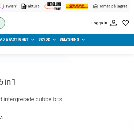
Faktura
Hämta på lagret
FA
Logga in
AD & FASTIGHET
SKYDD
BELYSNING
 in 1
 intergrerade dubbelbits.
Lägg till i favoriter